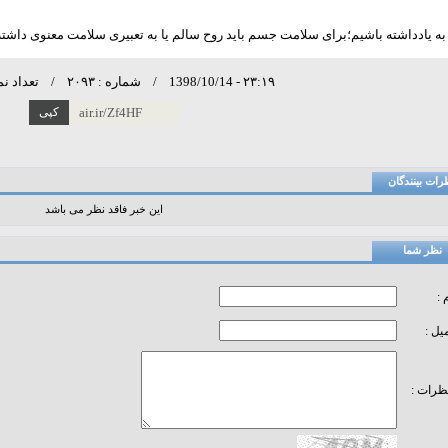
به یادداشته باشیم؛برای سلامت جسم باید روح سالم یا به تعبیری سلامت معنوی داشته ب
٢٣:١٩
- 1398/10/14 / شماره : ٢٠٩٣ / تعداد نمایش : ٢١٦٢
air.ir/Zf4HF
رات بینندگان
این خبر فاقد نظر می باشد
نظر شما
 :
میل :
ظرات :