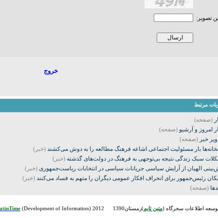
ن تصویر:
خروج
يات مرتبط
ر
(صفحه)
ر امروز و آرشیو
(صفحه)
ویر خبر
(صفحه)
بخانه‌ها بار مسئولیت اجتماعی اشاعه فرهنگ مطالعه را به دوش می‌کشند
(خبر)
لات سبک زندگی نتیجه بی‌توجهی به فرهنگ در دولت‌های گذشته
(خبر)
‌بینی الهیان از آرایش سیاسی جریانات سیاسی در انتخابات ریاست‌جمهوری
(خبر)
یکان رئیس‌جمهور برای انحراف افکار عمومی دیگران را متهم به فساد می‌کنند
(خبر)
دها
(صفحه)
توسعه اطلاعات سحرگاه (
متين تايم
)زمستان1390 Powered by:
(Development of Information) 2012
atinTime