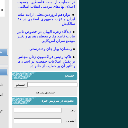
در حمایت از ملت فلسطین جمعیت
اعتلای نهادهای مردمی انقلاب اسلامی
🔸 
●
دوازدهم فروردین؛تجلی اراده ملت
ایران و عزت جمهوری اسلامی در ۴۷
سالگیش
●
دیدگاه زهره الهیان در خصوص تاثیر
بیانات قاطع مقام معظم رهبری و تغییر
موضع سران آمریکایی
●
رمضان؛ بهار جان و تندرستی
نظ
●
تاکید رئیس فراکسیون زنان مجلس
بر نقش اطلاعات جمعیت در استان‌ها
و تأثیر آن بر حمایت از خانواده
جستجو
نام
جستجوی پیشرفته
ای
عضویت در سرویس خبری
نام :
*ن
ایمیل :