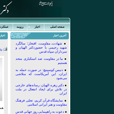
صفحه اصلی
اخبار
رزومه
عملکرد
آخرین اخبار
اخبا
●
شهادت، مقاومت، افتخار؛ سالگرد
شهید رحیمی با حضوردکتر الهیان و
چا
سرداران سپاه قدس
●
ما در مقاومت ضد استکباری متحد
هستیم
●
دنیس کوسینیچ: در صورت حمله به
ایران، این آمریکاست که متلاشی
می‌شود
●
دکتر زهره الهیان: رسانه‌های خارجی
در تلاش برای ایجاد انفعال در ملت
ایران
●
نمایشگاه قرآن کریم، تجلی فرهنگ
مقاومت و هنر ایرانی اسلامی
هست
●
دعوت به راهپیمایی روز جهانی قدس