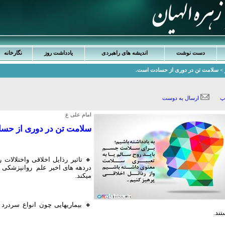
دست نوشت
اندیشه های راهبردی
یادداشت روز
نگارخانه
ر > سلامت تن در دوری از حسادت است.
پ
ارسال به دوست
امام علی ع
سلامت تن در دوری از حس
🔸 تاثیر رذایل اخلاقی واختلال
دردهه های اخیر علم روانپزشکی ا
میکند.
🔸 بیماریهایی چون انواع سردرد
ند.