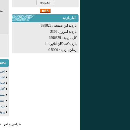
مت
آمار بازدید
بازدید این صفحه : 339029
بازدید امروز : 2376
کل بازدید : 6206379
بازدیدکنندگان آنلاين : 1
زمان بازدید : 0.5000
محتو
اخبا
اخبا
تصا
کتا
مشک
پیش
نزد
پیون
طراحی و اجرا: 